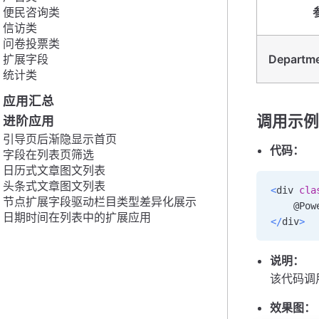
便民咨询类
信访类
问卷投票类
扩展字段
Departm
统计类
应用汇总
调用示例
进阶应用
引导页后渐隐显示首页
代码：
字段在列表页筛选
日历式文章图文列表
头条式文章图文列表
<
div 
cla
节点扩展字段驱动栏目类型差异化展示
    @Po
日期时间在列表中的扩展应用
<
/
div
>
说明：
该代码调
效果图：