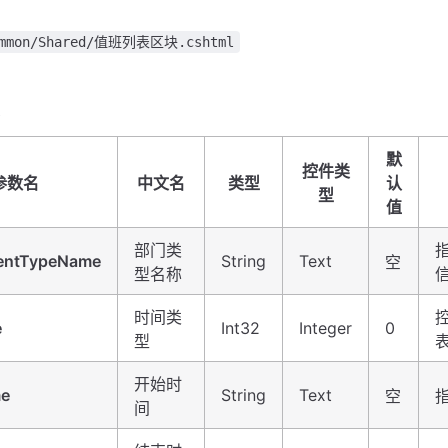
ommon/Shared/值班列表区块.cshtml
默
控件类
参数名
中文名
类型
认
型
值
部门类
entTypeName
String
Text
空
型名称
时间类
e
Int32
Integer
0
型
开始时
me
String
Text
空
间