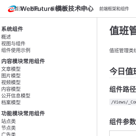
WebFuture 模板技术中心
首页
开始
模板管理
组件
前端框架和组件
值班
系统组件
概述
视图与组件
组件使用示例
值班管理类
内容模块常用组件
文章模型
今日值班
图片模型
视频模型
组件路径
内容模型
公开信息模型
档案模型
/Views/_C
功能模块常用组件
组件参数
站点类
节点类
广告类