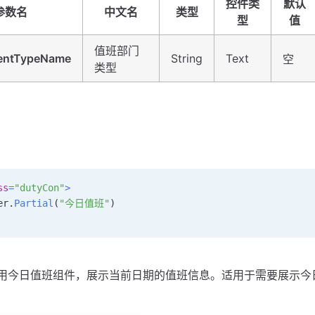
控件类
默认
参数名
中文名
类型
型
值
值班部门
entTypeName
String
Text
空
类型
ss
=
"dutyCon"
>
wer
.
Partial
(
"今日值班"
)
用今日值班组件，展示当前日期的值班信息。适用于需要展示今